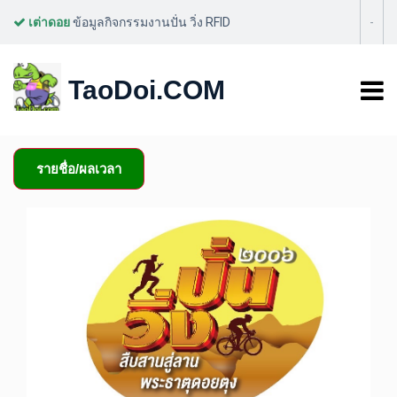
เต่าดอย
ข้อมูลกิจกรรมงานปั่น วิ่ง RFID
-
วิ่ง ปั่น 2006 ปี สืบสาน สู่ลาน
TaoDoi.COM
พระธาตุดอยตุง
รายชื่อ/ผลเวลา