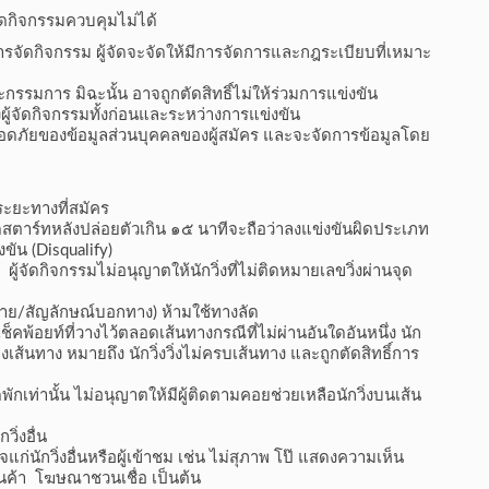
ัดกิจกรรมควบคุมไม่ได้
รจัดกิจกรรม ผู้จัดจะจัดให้มีการจัดการและกฎระเบียบที่เหมาะ
กรรมการ มิฉะนั้น อาจถูกตัดสิทธิ์ไม่ให้ร่วมการแข่งขัน
ู้จัดกิจกรรมทั้งก่อนและระหว่างการแข่งขัน
อดภัยของข้อมูลส่วนบุคคลของผู้สมัคร และจะจัดการข้อมูลโดย
ะยะทางที่สมัคร
ากจุดสตาร์ทหลังปล่อยตัวเกิน ๑๕ นาทีจะถือว่าลงแข่งขันผิดประเภท
ขัน (Disqualify)
 ผู้จัดกิจกรรมไม่อนุญาตให้นักวิ่งที่ไม่ติดหมายเลขวิ่งผ่านจุด
ป้าย/สัญลักษณ์บอกทาง) ห้ามใช้ทางลัด
เช็คพ้อยท์ที่วางไว้ตลอดเส้นทางกรณีที่ไม่ผ่านอันใดอันหนึ่ง นัก
งเส้นทาง หมายถึง นักวิ่งวิ่งไม่ครบเส้นทาง และถูกตัดสิทธิ์การ
กเท่านั้น ไม่อนุญาตให้มีผู้ติดตามคอยช่วยเหลือนักวิ่งบนเส้น
ิ่งอื่น
นักวิ่งอื่นหรือผู้เข้าชม เช่น ไม่สุภาพ โป๊ แสดงความเห็น
นค้า โฆษณาชวนเชื่อ เป็นต้น