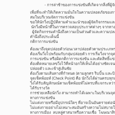
- การล่าช้าของการแข่งขันที่เกิดจากสิ่งที่ผู้จ
เพื่อที่จะทำให้เกิดความมั่นใจในความปลอดภัยของกา
สมในบริเวณจัดการแข่งขัน
ขอให้นักวิ่งปฏิบัติตามคำแนะนำของผู้จัดกิจกรรมและ
นักวิ่งมีหน้าที่ในการตรวจสอบประกาศต่างๆ จากทางผ
ผู้จัดกิจกรรมคำนึงถึงความเป็นส่วนตัวและความปล
คำนึงถึงประเด็นนี้
กติกาการแข่งขัน
ต้องมาถึงจุดปล่อยตัวก่อนเวลาปล่อยตัวตามประเภทร
ต้องเริ่มวิ่งไปพร้อมกับกลุ่มปล่อยตัว การเริ่มวิ่งจ
การแข่งขัน หรือผิดกติกาการแข่งขัน และตัดสิทธิ์แข่ง
ต้องติดหมายเลขวิ่งไว้ที่หน้าอกให้เห็นได้อย่างชัดเจน
ปล่อยตัว และเข้าสู่เส้นชัย
ต้องวิ่งตามเส้นทางที่กำหนด (ตามลูกศร ริบบิ้น และ
จุดเช็คพ้อยท์ (Check Point) คือ นักวิ่งได้ผ่านครบทุก
วิ่งได้รับสัญลักษณ์ตามเช็คพ้อยท์ไม่ครบที่แจกระหว่า
ได้รับรางวัล
การช่วยเหลือนักวิ่ง สามารถทำได้เฉพาะในบริเวณจุดพั
ทางการแข่งขัน
ไม่แต่งกายหรือมีอุปกรณ์ใดๆ ที่อาจเป็นอันตรายต่อนักว
ไม่แต่งกายอย่างไม่เหมาะสมอันสร้างความไม่สบายใจแก่
ทางการเมือง ลบหลู่ศาสนาหรือความเชื่อ โฆษณาสิ