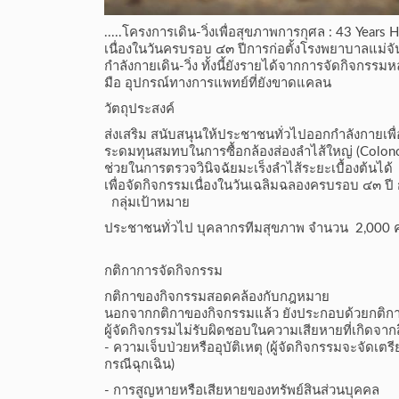
.....โครงการเดิน-วิ่งเพื่อสุขภาพการกุศล : 43 Years
เนื่องในวันครบรอบ ๔๓ ปีการก่อตั้งโรงพยาบาลแม่
กำลังกายเดิน-วิ่ง ทั้งนี้ยังรายได้จากการจัดกิจกรร
มือ อุปกรณ์ทางการแพทย์ที่ยังขาดแคลน
วัตถุประสงค์
ส่งเสริม สนับสนุนให้ประชาชนทั่วไปออกกำลังกายเพื่
ระดมทุนสมทบในการซื้อกล้องส่องลำไส้ใหญ่ (Colono
ช่วยในการตรวจวินิจฉัยมะเร็งลำไส้ระยะเบื้องต้นได้
เพื่อจัดกิจกรรมเนื่องในวันเฉลิมฉลองครบรอบ ๔๓ ปี
กลุ่มเป้าหมาย
ประชาชนทั่วไป บุคลากรทีมสุขภาพ จำนวน 2,000 
กติกาการจัดกิจกรรม
กติกาของกิจกรรมสอดคล้องกับกฎหมาย
นอกจากกติกาของกิจกรรมแล้ว ยังประกอบด้วยกติก
ผู้จัดกิจกรรมไม่รับผิดชอบในความเสียหายที่เกิดจากสิ่
- ความเจ็บป่วยหรืออุบัติเหตุ (ผู้จัดกิจกรรมจะจัดเ
กรณีฉุกเฉิน)
- การสูญหายหรือเสียหายของทรัพย์สินส่วนบุคคล