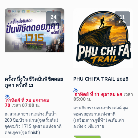
24
11
ม.ค.
ต.ค.
ครั้งหนึ่งในชีวิตปั่นพิชิตดอย
PHU CHI FA TRAIL 2026
ภูคา ครั้งที่ 11
 อาทิตย์ ที่ 11 ตุลาคม 69 
เวลา 
05:00 น.
 อาทิตย์ ที่ 24 มกราคม 
70 
เวลา 07:00 น.
ลานกิจกรรมอเนกประสงค์ จุด
ณ.สวนสาธารณะอ่างเก็บน้ำ 
จอดรถอุทยานเเห่งชาติ

200 ปีอ.ปัว จ.น่าน(จุดเริ่มต้น) 

(เตรียมการภูชี้ฟ้า) ต.ตับเต่า  
จุดชมวิว 1715 อุทยานแห่งชาติ
อ.เทิง จ.เชียงราย
ดอยภูคา(จุด finish) 