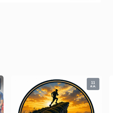
11
ต.ค.