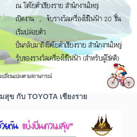
วามสุข กับ TOYOTA เชียงราย