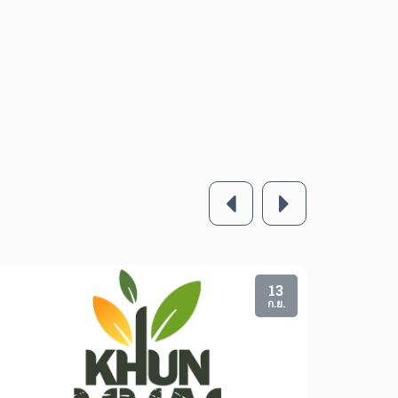
13
ก.ย.