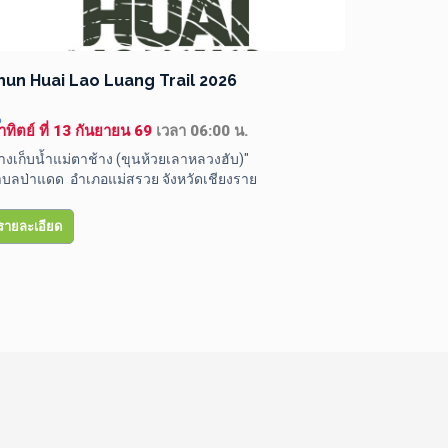
hun Huai Lao Luang Trail 2026
จักรยานชิ
2569
อาทิตย์ ที่ 13 กันยายน 69 
เวลา 06:00 น.
 อาทิตย์ ที
่างเก็บน้ำแม่ตาช้าง (ขุนห้วยเลาหลวงฮับ)"

บลป่าแดด  อำเภอแม่สรวย จังหวัดเชียงราย
ณ สวนสาธา
อ.เวียงชัย จ
รายละเอียด
รายละเอีย