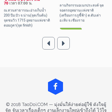
70 
เวลา 07:00 น.
ลานกิจกรรมอเนกประสงค์ จุด
ณ.สวนสาธารณะอ่างเก็บน้ำ 
จอดรถอุทยานเเห่งชาติ

200 ปีอ.ปัว จ.น่าน(จุดเริ่มต้น) 

(เตรียมการภูชี้ฟ้า) ต.ตับเต่า  
จุดชมวิว 1715 อุทยานแห่งชาติ
อ.เทิง จ.เชียงราย
ดอยภูคา(จุด finish) 
รายละเอียด
รายละเอียด
© 2018 TaoDoi.COM — มุ่งมั่นให้ง่ายต่อผู้ใช้ ดังใจผู้
จัด จับเวลาเรื่องเด็กๆ งานเล็กงานใหญ่เข้าถึงได้ ไว้ใจ