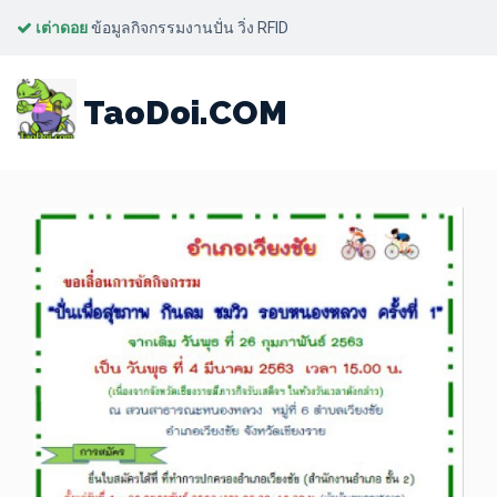
เต่าดอย
ข้อมูลกิจกรรมงานปั่น วิ่ง RFID
ปั่นเพื่อสุขภาพ กินลม ชมวิว
TaoDoi.COM
รอบหนองหลวง # 1